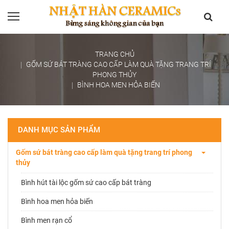
TRANG CHỦ
GỐM SỨ BÁT TRÀNG CAO CẤP LÀM QUÀ TẶNG TRANG TRÍ
PHONG THỦY
BÌNH HOA MEN HỎA BIẾN
DANH MỤC SẢN PHẨM
Gốm sứ bát tràng cao cấp làm quà tặng trang trí phong
thủy
Bình hút tài lộc gốm sứ cao cấp bát tràng
Bình hoa men hỏa biến
Bình men rạn cổ