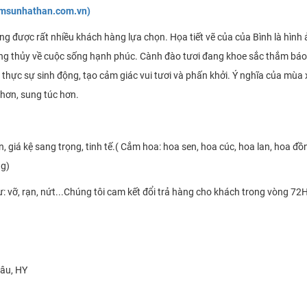
gomsunhathan.com.vn)
g được rất nhiều khách hàng lựa chọn. Họa tiết vẽ của của Bình là hình
ng thủy về cuộc sống hạnh phúc. Cành đào tươi đang khoe sắc thắm báo
thực sự sinh động, tạo cảm giác vui tươi và phấn khởi. Ý nghĩa của mùa
 hơn, sung túc hơn.
 giá kệ sang trọng, tinh tế.( Cắm hoa: hoa sen, hoa cúc, hoa lan, hoa đồ
ng)
ư: vỡ, rạn, nứt...Chúng tôi cam kết đổi trả hàng cho khách trong vòng 72
hâu, HY