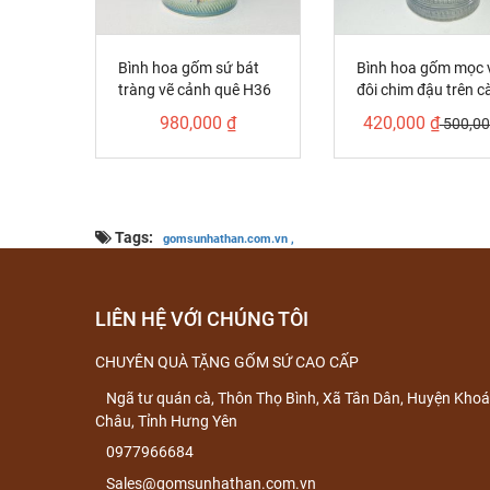
Bình hoa gốm sứ bát
Bình hoa gốm mọc 
tràng vẽ cảnh quê H36
đôi chim đậu trên c
cao H36
980,000 ₫
420,000 ₫
500,00
Tags:
gomsunhathan.com.vn ,
LIÊN HỆ VỚI CHÚNG TÔI
CHUYÊN QUÀ TẶNG GỐM SỨ CAO CẤP
Ngã tư quán cà, Thôn Thọ Bình, Xã Tân Dân, Huyện Khoá
Châu, Tỉnh Hưng Yên
0977966684
Sales@gomsunhathan.com.vn