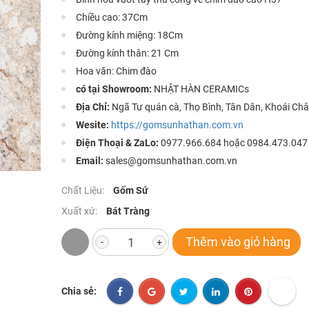
Chiều cao: 37Cm
Đường kính miệng: 18Cm
Đường kính thân: 21 Cm
Hoa văn: Chim đào
có tại Showroom:
NHẬT HÀN CERAMICs
Địa Chỉ:
Ngã Tư quán cà, Thọ Bình, Tân Dân, Khoái Châ
Wesite:
https://gomsunhathan.com.vn
Điện Thoại & ZaLo:
0977.966.684 hoặc 0984.473.047
Email:
sales@gomsunhathan.com.vn
Chất Liệu:
Gốm Sứ
Xuất xứ:
Bát Tràng
Thêm vào giỏ hàng
-
+
Chia sẻ: