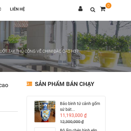
0
C
LIÊN HỆ
UỐT TAY THỦ CÔNG VẼ CHIM ĐÀO CAO H37
SẢN PHẨM BÁN CHẠY
 cao
Bảo bình tứ cảnh gốm
sứ bát...
11,193,000 ₫
12,300,000 ₫
Bộ ấm chén hình elip