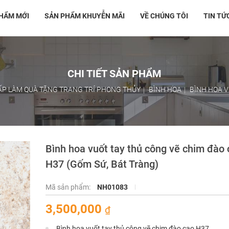
HẨM MỚI
SẢN PHẨM KHUYỄN MÃI
VỀ CHÚNG TÔI
TIN TỨ
CHI TIẾT SẢN PHẨM
ẤP LÀM QUÀ TẶNG TRANG TRÍ PHONG THỦY
BÌNH HOA
BÌNH HOA V
Bình hoa vuốt tay thủ công vẽ chim đào
H37 (Gốm Sứ, Bát Tràng)
Mã sản phẩm:
NH01083
3,500,000
₫
Bình hoa vuốt tay thủ công vẽ chim đào cao H37