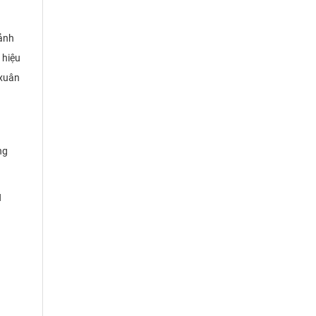
 ảnh
 hiệu
 xuân
ng
H