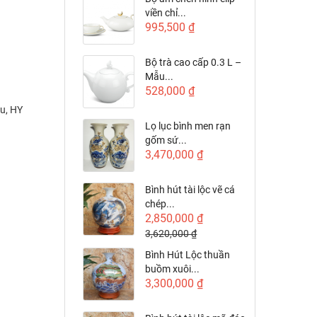
viền chỉ...
995,500 ₫
Bộ trà cao cấp 0.3 L –
Mẫu...
528,000 ₫
u, HY
Lọ lục bình men rạn
gốm sứ...
3,470,000 ₫
Bình hút tài lộc vẽ cá
chép...
2,850,000 ₫
3,620,000 ₫
Bình Hút Lộc thuần
buồm xuôi...
3,300,000 ₫