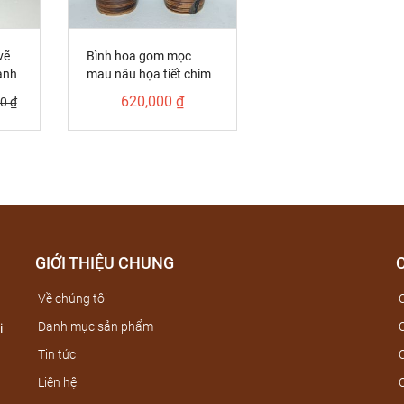
vẽ
Bình hoa gom mọc
ành
mau nâu họa tiết chim
đào cao H42
620,000 ₫
0 ₫
GIỚI THIỆU CHUNG
Về chúng tôi
C
Danh mục sản phẩm
C
i
Tin tức
C
Liên hệ
C