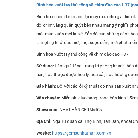
Bình hoa vuốt tay thủ công vẽ chim đào cao H37 (
Bình hoa chim đào mang lại may mắn cho gia đình đan
đôi chim vàng quấn quýt bên nhau mang ý nghĩa pho
một mùa xuân mới lại về. Sắc đỏ của những cánh hoa 
là một sự khởi đầu mới, một cuộc sống mới phát triển
Bình hoa vuốt tay thủ công vẽ chim đào cao H37
Sử dụng:
Làm quà tặng, trang trí phòng khách, bàn ăn,
tiền, hoa thược dược, hoa ly, hoa cải, hoa hướng dươ
Bảo hành:
Đối với các lỗi kỹ thuật do nhà sản xuất nh
Vận chuyển:
Miễn phí giao hàng trong bán kính 15km
Showroom:
NHẬT HÀN CERAMICs
Địa Chỉ:
Ngã Tư quán cà, Thọ Bình, Tân Dân, Khoái C
Wesite:
https://gomsunhathan.com.vn