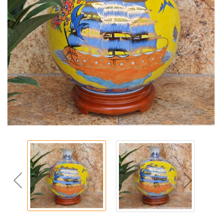
prev
next