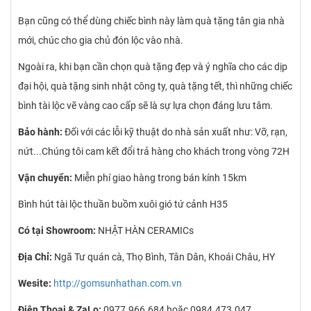
Bạn cũng có thể dùng chiếc bình này làm quà tặng tân gia nhà
mới, chúc cho gia chủ đón lộc vào nhà.
Ngoài ra, khi bạn cần chọn quà tặng đẹp và ý nghĩa cho các dịp
đại hội, quà tặng sinh nhật công ty, quà tặng tết, thì những chiếc
bình tài lộc vẽ vàng cao cấp sẽ là sự lựa chọn đáng lưu tâm.
Bảo hành:
Đối với các lỗi kỹ thuật do nhà sản xuất như: Vỡ, rạn,
nứt...Chúng tôi cam kết đổi trả hàng cho khách trong vòng 72H
Vận chuyển:
Miễn phí giao hàng trong bán kính 15km
Bình hút tài lộc thuần buồm xuôi gió tứ cảnh H35
Có tại Showroom:
NHẬT HÀN CERAMICs
Địa Chỉ:
Ngã Tư quán cà, Thọ Bình, Tân Dân, Khoái Châu, HY
Wesite:
http://gomsunhathan.com.vn
Điện Thoại & ZaLo:
0977.966.684 hoặc 0984.473.047