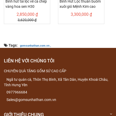
Bình hút tài lộc vẽ cá chép
Bình Hút Lộc thuần buồm
B
vàng hoa sen H30
xuôi gió Mệnh Kim cao
t
32Cm
2,850,000 ₫
3,300,000 ₫
3,620,000 ₫
Tags:
gomsunhathan.com.vn ,
LIÊN HỆ VỚI CHÚNG TÔI
CHUYÊN QUÀ TẶNG GỐM SỨ CAO CẤP
Ngã tư quán cà, Thôn Thọ Bình, Xã Tân Dân, Huyện Khoái Châu,
Tỉnh Hưng Yên
0977966684
Sales@gomsunhathan.com.vn
GIỚI THIỆU CHUNG