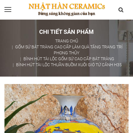
CHI TIẾT SẢN PHẨM
TRANG CHỦ
GỐM SỨ BÁT TRÀNG CAO CẤP LÀM QUÀ TẶNG TRANG TRÍ
PHONG THỦY
BÌNH HÚT TÀI LỘC GỐM SỨ CAO CẤP BÁT TRÀNG
BÌNH HÚT TÀI LỘC THUẦN BUỒM XUÔI GIÓ TỨ CẢNH H35