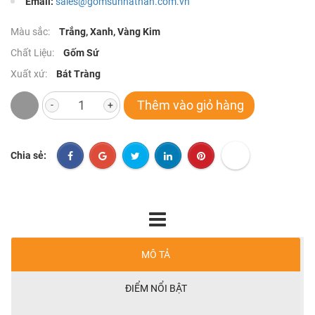
Email:
sales@gomsunhathan.com.vn
Màu sắc:
Trắng, Xanh, Vàng Kim
Chất Liệu:
Gốm Sứ
Xuất xứ:
Bát Tràng
Thêm vào giỏ hàng
-
+
Chia sẻ:
MÔ TẢ
ĐIỂM NỔI BẬT